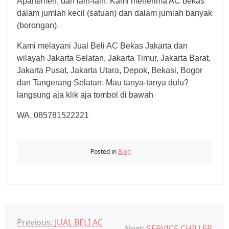
Apartemen, dan lain-lain. Kami menerima AC bekas
dalam jumlah kecil (satuan) dan dalam jumlah banyak
(borongan).
Kami melayani Jual Beli AC Bekas Jakarta dan
wilayah Jakarta Selatan, Jakarta Timur, Jakarta Barat,
Jakarta Pusat, Jakarta Utara, Depok, Bekasi, Bogor
dan Tangerang Selatan. Mau tanya-tanya dulu?
langsung aja klik aja tombol di bawah
WA. 085781522221
Posted in
Blog
N
Previous:
JUAL BELI AC
Next:
SERVICE CHILLER