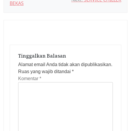
BEKAS
a
v
i
g
a
s
Tinggalkan Balasan
i
p
Alamat email Anda tidak akan dipublikasikan.
Ruas yang wajib ditandai
*
o
Komentar
*
s