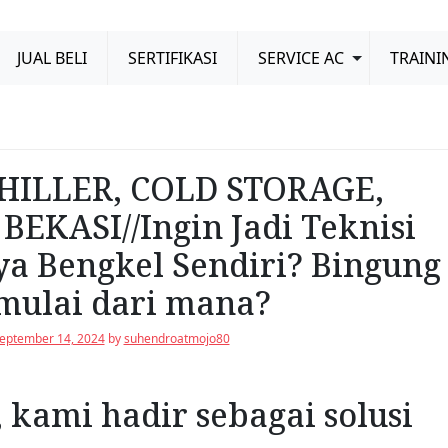
JUAL BELI
SERTIFIKASI
SERVICE AC
TRAINI
HILLER, COLD STORAGE,
EKASI//Ingin Jadi Teknisi
ya Bengkel Sendiri? Bingung
mulai dari mana?
eptember 14, 2024
by
suhendroatmojo80
 kami hadir sebagai solusi