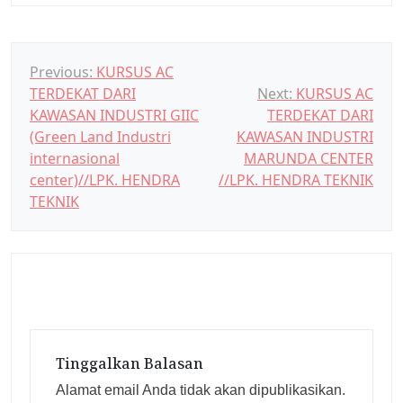
N
Previous:
KURSUS AC
TERDEKAT DARI
Next:
KURSUS AC
a
KAWASAN INDUSTRI GIIC
TERDEKAT DARI
v
(Green Land Industri
KAWASAN INDUSTRI
i
internasional
MARUNDA CENTER
g
center)//LPK. HENDRA
//LPK. HENDRA TEKNIK
TEKNIK
a
s
i
p
o
s
Tinggalkan Balasan
Alamat email Anda tidak akan dipublikasikan.