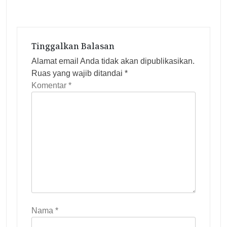
i
p
o
s
Tinggalkan Balasan
Alamat email Anda tidak akan dipublikasikan.
Ruas yang wajib ditandai
*
Komentar
*
Nama
*