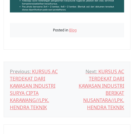
Posted in
Blog
N
Previous:
KURSUS AC
Next:
KURSUS AC
TERDEKAT DARI
TERDEKAT DARI
a
KAWASAN INDUSTRI
KAWASAN INDUSTRI
v
SURYA CIPTA
BERIKAT
i
KARAWANG//LPK.
NUSANTARA//LPK.
g
HENDRA TEKNIK
HENDRA TEKNIK
a
s