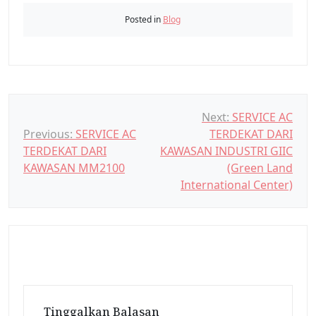
Posted in
Blog
N
Next:
SERVICE AC
Previous:
SERVICE AC
TERDEKAT DARI
a
TERDEKAT DARI
KAWASAN INDUSTRI GIIC
v
KAWASAN MM2100
(Green Land
i
International Center)
g
a
s
i
p
o
Tinggalkan Balasan