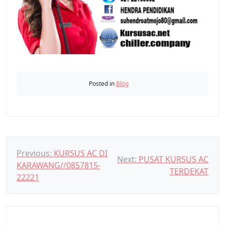
Posted in
Blog
N
Previous:
KURSUS AC DI
Next:
PUSAT KURSUS AC
KARAWANG//0857815-
a
TERDEKAT
22221
v
i
g