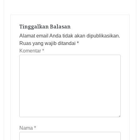
a
s
i
Tinggalkan Balasan
p
Alamat email Anda tidak akan dipublikasikan.
o
Ruas yang wajib ditandai
*
s
Komentar
*
Nama
*